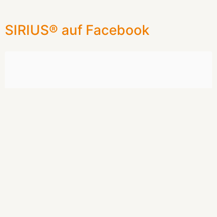
SIRIUS® auf Facebook
Sie sehen gerade einen Platzhalterinhalt von
Facebook
. Um
auf den eigentlichen Inhalt zuzugreifen, klicken Sie auf die
Schaltfläche unten. Bitte beachten Sie, dass dabei Daten an
Drittanbieter weitergegeben werden.
Mehr Informationen
Inhalt entsperren
Erforderlichen Service akzeptieren und Inhalte
entsperren