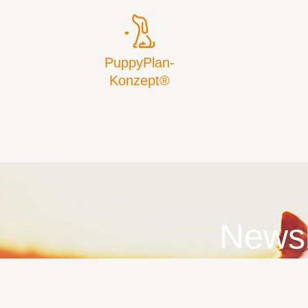
PuppyPlan-
Konzept®
Newsl