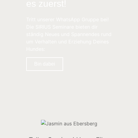
es zuerst!
Tritt unserer WhatsApp Gruppe bei!
Die SIRIUS Seminare bieten dir
ständig Neues und Spannendes rund
um Verhalten und Erziehung Deines
Hundes:
Bin dabei