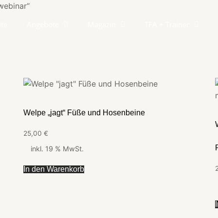
webinar“
ite
Angebote
Magazin
TFA + Trainer
Welpe „jagt“ Füße und Hosenbeine
25,00
€
inkl. 19 % MwSt.
In den Warenkorb